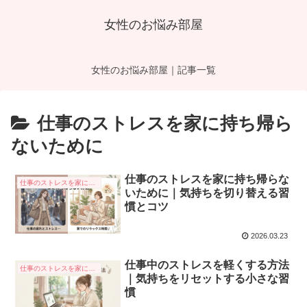
女性のお悩み部屋
女性のお悩み部屋｜記事一覧
仕事のストレスを家に持ち帰ら
ないために
仕事のストレスを家に持ち帰らな
仕事のストレスを家に持ち帰らないために
いために｜気持ちを切り替える習
慣とコツ
2026.03.23
仕事中のストレスを軽くする方法
仕事のストレスを家に持ち帰らないために
｜気持ちをリセットする小さな習
慣